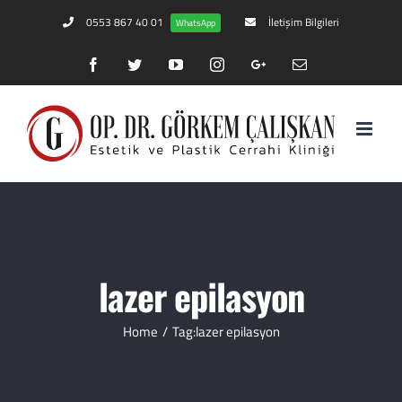
0553 867 40 01
İletişim Bilgileri
WhatsApp
Facebook
Twitter
YouTube
Instagram
Google+
Email
lazer epilasyon
Home
/
Tag:
lazer epilasyon