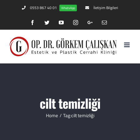
0553 867 40 01
İletişim Bilgileri
WhatsApp
Facebook
Twitter
YouTube
Instagram
Google+
Email
cilt temizliği
Home
/
Tag:
cilt temizliği